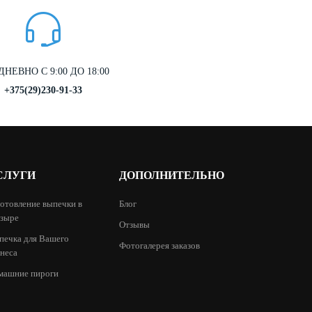
НЕВНО С 9:00 ДО 18:00
+375(29)230-91-33
СЛУГИ
ДОПОЛНИТЕЛЬНО
отовление выпечки в
Блог
зыре
Отзывы
печка для Вашего
Фотогалерея заказов
неса
машние пироги