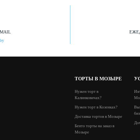
MAIL
ЕЖЕД
by
ТОРТЫ В МОЗЫРЕ
У
Нужен торт в
Изг
Калинковичах?
Мо
Нужен торт в Козенках?
Вы
биз
Доставка тортов в Мозыре
До
Бенто торты на заказ в
Мозыре